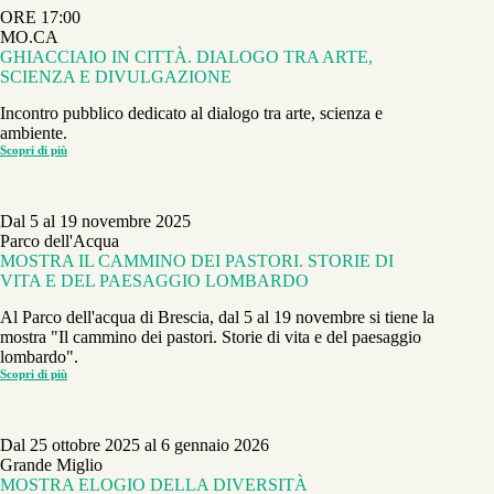
DALLA
ORE 17:00
COLTIVAZIONE
DEI
MO.CA
FUNGHI
GHIACCIAIO IN CITTÀ. DIALOGO TRA ARTE,
ALLA
RIGENERAZIONE
SCIENZA E DIVULGAZIONE
DELLE
CITTÀ
Incontro pubblico dedicato al dialogo tra arte, scienza e
ambiente.
Scopri di più
GHIACCIAIO
IN
CITTÀ.
DIALOGO
TRA
Dal 5 al 19 novembre 2025
ARTE,
SCIENZA
Parco dell'Acqua
E
MOSTRA IL CAMMINO DEI PASTORI. STORIE DI
DIVULGAZIONE
VITA E DEL PAESAGGIO LOMBARDO
Al Parco dell'acqua di Brescia, dal 5 al 19 novembre si tiene la
mostra "Il cammino dei pastori. Storie di vita e del paesaggio
lombardo".
Scopri di più
MOSTRA
IL
CAMMINO
DEI
PASTORI.
Dal 25 ottobre 2025 al 6 gennaio 2026
STORIE
DI
Grande Miglio
VITA
MOSTRA ELOGIO DELLA DIVERSITÀ
E