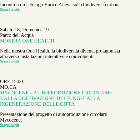
Incontro con l'etologo Enrico Alleva sulla biodiversità urbana.
Scopri di più
BIODIVERSITÀ
IN
AMBITO
URBANO
Sabato 18, Domenica 19
Parco dell'Acqua
MOSTRA ONE HEALTH
Nella mostra One Health, la biodiversità diventa protagonista
attraverso installazioni interattive e coinvolgenti.
Scopri di più
MOSTRA
ONE
HEALTH
ORE 15:00
MO.CA
MYCOCENE – AUTOPRODUZIONE CIRCOLARE:
DALLA COLTIVAZIONE DEI FUNGHI ALLA
RIGENERAZIONE DELLE CITTÀ
Presentazione del progetto di autoproduzione circolare
Mycocene.
Scopri di più
MYCOCENE
–
AUTOPRODUZIONE
CIRCOLARE: