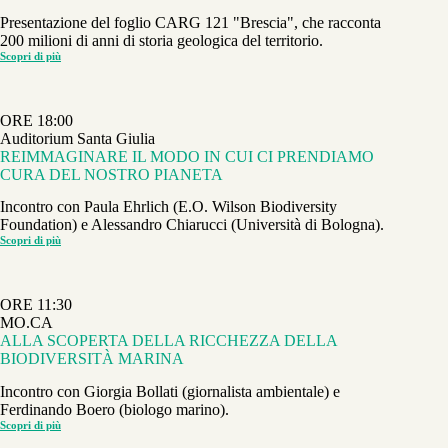
Presentazione del foglio CARG 121 "Brescia", che racconta
200 milioni di anni di storia geologica del territorio.
Scopri di più
PRESENTAZIONE
DEL
FOGLIO
121
“BRESCIA”
ORE 18:00
DELLA
CARTA
Auditorium Santa Giulia
GEOLOGICA
REIMMAGINARE IL MODO IN CUI CI PRENDIAMO
NAZIONALE
CURA DEL NOSTRO PIANETA
Incontro con Paula Ehrlich (E.O. Wilson Biodiversity
Foundation) e Alessandro Chiarucci (Università di Bologna).
Scopri di più
REIMMAGINARE
IL
MODO
IN
CUI
ORE 11:30
CI
PRENDIAMO
MO.CA
CURA
ALLA SCOPERTA DELLA RICCHEZZA DELLA
DEL
NOSTRO
BIODIVERSITÀ MARINA
PIANETA
Incontro con Giorgia Bollati (giornalista ambientale) e
Ferdinando Boero (biologo marino).
Scopri di più
ALLA
SCOPERTA