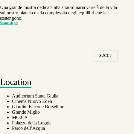
DEL
PAESAGGIO
Una grande mostra dedicata alla straordinaria varietà della vita
LOMBARDO
sul nostro pianeta e alla complessità degli equilibri che la
sostengono.
Scopri di più
MOSTRA
ELOGIO
DELLA
DIVERSITÀ
SUCC
Location
Auditorium Santa Giulia
Cinema Nuovo Eden
Giardini Falcone Borsellino
Grande Miglio
MO.CA
Palazzo della Loggia
Parco dell’Acqua