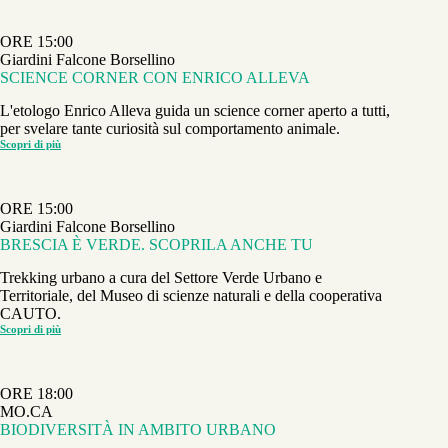
DELLA
RICCHEZZA
DELLA
ORE 15:00
BIODIVERSITÀ
MARINA
Giardini Falcone Borsellino
SCIENCE CORNER CON ENRICO ALLEVA
L'etologo Enrico Alleva guida un science corner aperto a tutti,
per svelare tante curiosità sul comportamento animale.
Scopri di più
SCIENCE
CORNER
CON
ENRICO
ALLEVA
ORE 15:00
Giardini Falcone Borsellino
BRESCIA È VERDE. SCOPRILA ANCHE TU
Trekking urbano a cura del Settore Verde Urbano e
Territoriale, del Museo di scienze naturali e della cooperativa
CAUTO.
Scopri di più
BRESCIA
È
VERDE.
SCOPRILA
ANCHE
ORE 18:00
TU
MO.CA
BIODIVERSITÀ IN AMBITO URBANO