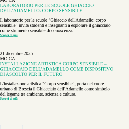
MO.CA
LABORATORIO PER LE SCUOLE GHIACCIO
DELL’ADAMELLO: CORPO SENSIBILE
Il laboratorio per le scuole "Ghiaccio dell'Adamello: corpo
sensibile" invita studenti e insegnanti a esplorare il ghiacciaio
come strumento sensibile di conoscenza.
Scopri di più
LABORATORIO
PER
LE
SCUOLE GHIACCIO
DELL’ADAMELLO:
21 dicembre 2025
CORPO
SENSIBILE
MO.CA
INSTALLAZIONE ARTISTICA CORPO SENSIBILE –
GHIACCIAIO DELL’ADAMELLO COME DISPOSITIVO
DI ASCOLTO PER IL FUTURO
L'installazione artistica "Corpo sensibile", porta nel cuore
urbano di Brescia il Ghiacciaio dell’Adamello come simbolo
del legame tra ambiente, scienza e cultura.
Scopri di più
INSTALLAZIONE
ARTISTICA
CORPO
SENSIBILE
–
GHIACCIAIO
DELL’ADAMELLO
COME
DISPOSITIVO