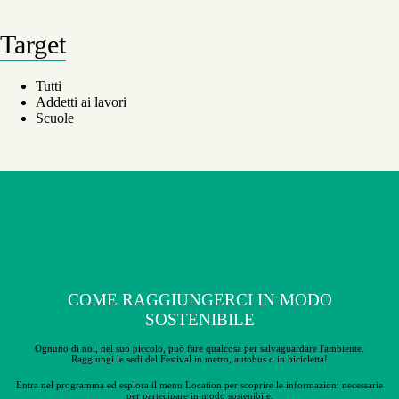
Target
Tutti
Addetti ai lavori
Scuole
COME RAGGIUNGERCI IN MODO
SOSTENIBILE
Ognuno di noi, nel suo piccolo, può fare qualcosa per salvaguardare l'ambiente.
Raggiungi le sedi del Festival in metro, autobus o in bicicletta!
Entra nel programma ed esplora il menu Location per scoprire le
informazioni necessarie
per partecipare in modo sostenibile.