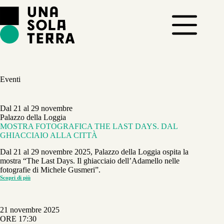
Salta
al
contenuto
Eventi
Dal 21 al 29 novembre
Palazzo della Loggia
MOSTRA FOTOGRAFICA THE LAST DAYS. DAL
GHIACCIAIO ALLA CITTÀ
Dal 21 al 29 novembre 2025, Palazzo della Loggia ospita la
mostra “The Last Days. Il ghiacciaio dell’Adamello nelle
fotografie di Michele Gusmeri”.
Scopri di più
MOSTRA
FOTOGRAFICA
THE
LAST
DAYS.
21 novembre 2025
DAL
GHIACCIAIO
ORE 17:30
ALLA