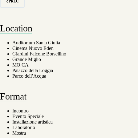
PREC
DI
ASCOLTO
PER
IL
FUTURO
Location
Auditorium Santa Giulia
Cinema Nuovo Eden
Giardini Falcone Borsellino
Grande Miglio
MO.CA
Palazzo della Loggia
Parco dell’Acqua
Format
Incontro
Evento Speciale
Installazione artistica
Laboratorio
Mostra