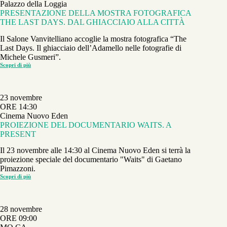
Palazzo della Loggia
CITTÀ
PRESENTAZIONE DELLA MOSTRA FOTOGRAFICA
THE LAST DAYS. DAL GHIACCIAIO ALLA CITTÀ
Il Salone Vanvitelliano accoglie la mostra fotografica “The
Last Days. Il ghiacciaio dell’Adamello nelle fotografie di
Michele Gusmeri”.
Scopri di più
PRESENTAZIONE
DELLA
MOSTRA
FOTOGRAFICA
THE
23 novembre
LAST
DAYS.
ORE 14:30
DAL
Cinema Nuovo Eden
GHIACCIAIO
ALLA
PROIEZIONE DEL DOCUMENTARIO WAITS. A
CITTÀ
PRESENT
Il 23 novembre alle 14:30 al Cinema Nuovo Eden si terrà la
proiezione speciale del documentario "Waits" di Gaetano
Pimazzoni.
Scopri di più
PROIEZIONE
DEL
DOCUMENTARIO
WAITS.
A
28 novembre
PRESENT
ORE 09:00